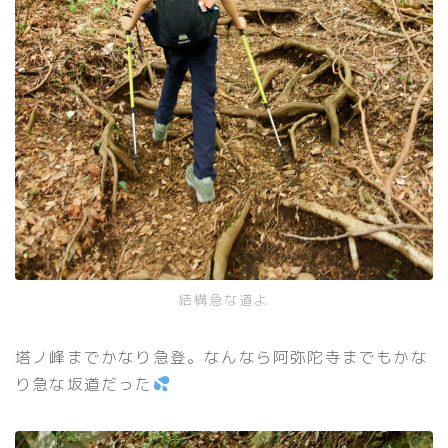
結構急な道よ
塔ノ峰までかなり急登。なんなら阿弥陀寺までもかな
り急な坂道だった