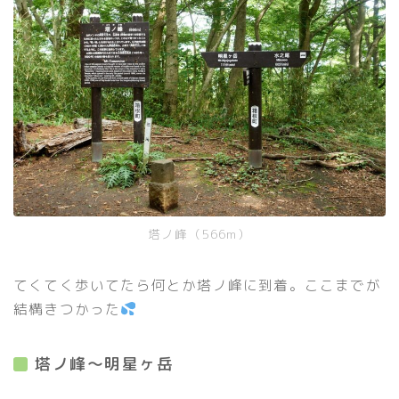
塔ノ峰（566m）
てくてく歩いてたら何とか塔ノ峰に到着。ここまでが
結構きつかった
塔ノ峰〜明星ヶ岳