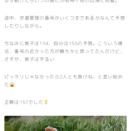
歩き続けたらいつの間にか明神ヶ岳の山頂に到着。
途中、歩道管理の番号がいくつまであるかなんて予想
したりしながら。
ちなみに息子は154、自分は155の予想。こういう場
合、番号の近かった方が勝ちかと思ってたんだけど、
さすが、息子はずるい
ピッタリじゃなかったら2人とも負けね、と言い始め
た
正解は157でした