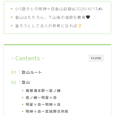
ビール
小5息子との明神ヶ岳登山記録@2026/6/13✍️
登山はもちろん、下山後の温泉も最高
ライフログ
登ろうとしてる人の参考になれば
登山
植物
旅行
- Contents -
CLOSE
ライブ
イベント
登山ルート
登山
箱根湯本駅〜塔ノ峰
塔ノ峰〜明星ヶ岳
明星ヶ岳〜明神ヶ岳
明神ヶ岳〜宮城野支所前