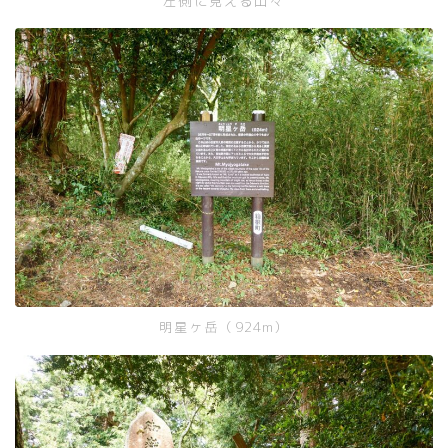
左側に見える山々
明星ヶ岳（924m）