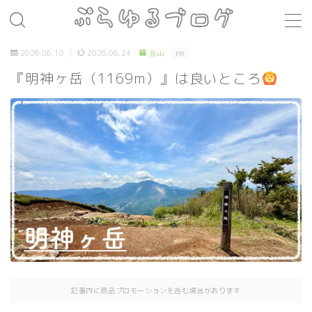
MENU
2026.06.18
2026.06.24
登山
PR
『明神ヶ岳（1169m）』は良いところ
レシピ
お肉料理
パスタ
煮込み料理
コト・モノ
音楽
お店
場所
記事内に商品プロモーションを含む場合があります
モノ