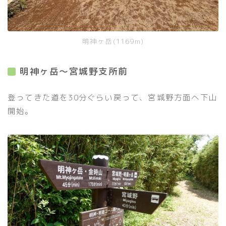
明神ヶ岳(1169m)
明神ヶ岳〜宮城野支所前
登ってきた道を30分ぐらい戻って、宮城野方面へ下山
開始。