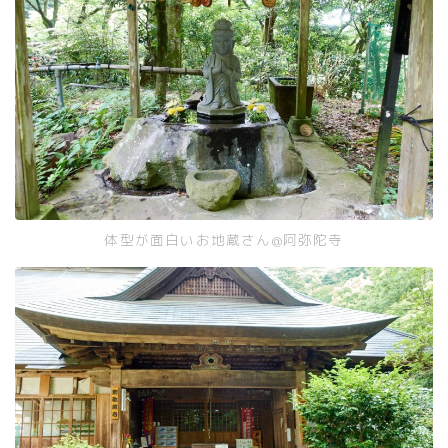
体型が面白いお地蔵さん@阿弥陀寺