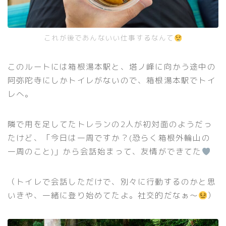
これが後であんないい仕事するなんて
このルートには箱根湯本駅と、塔ノ峰に向かう途中の
阿弥陀寺にしかトイレがないので、箱根湯本駅でトイ
レへ。
隣で用を足してたトレランの2人が初対面のようだっ
たけど、「今日は一周ですか？(恐らく箱根外輪山の
一周のこと)」から会話始まって、友情ができてた
（トイレで会話しただけで、別々に行動するのかと思
いきや、一緒に登り始めてたよ。社交的だなぁ〜
）