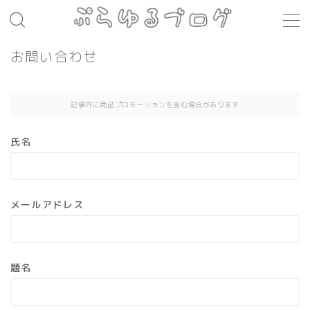
MENU
お問い合わせ
レシピ
記事内に商品プロモーションを含む場合があります
お肉料理
氏名
パスタ
煮込み料理
メールアドレス
コト・モノ
音楽
お店
題名
場所
モノ