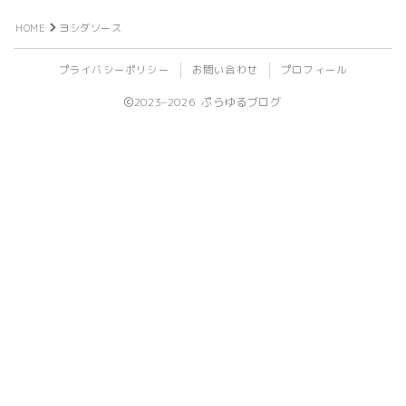
ビール
HOME
ヨシダソース
プライバシーポリシー
お問い合わせ
プロフィール
ライフログ
2023–2026 ぷらゆるブログ
登山
植物
旅行
ライブ
イベント