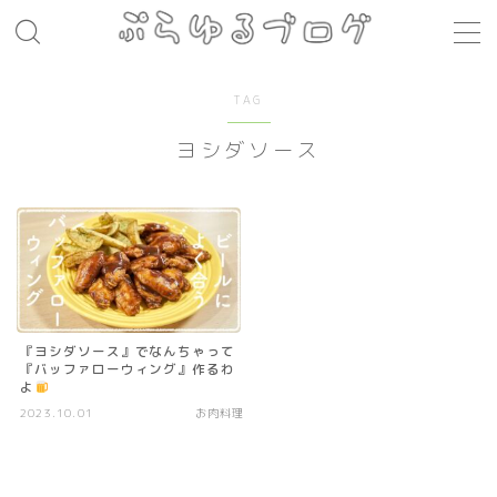
MENU
TAG
ヨシダソース
レシピ
お肉料理
パスタ
煮込み料理
コト・モノ
『ヨシダソース』でなんちゃって
『バッファローウィング』作るわ
音楽
よ
2023.10.01
お肉料理
お店
場所
モノ