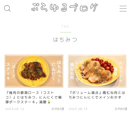
MENU
TAG
はちみつ
レシピ
お肉料理
パスタ
煮込み料理
コト・モノ
『塊肉の豚肩ロース（コスト
『ボリューム満点』鶏むね肉とは
コ）』とはちみつ、にんにくで極
ちみつにんにくでメインおかず
音楽
厚ポークステーキ。満腹
2024.03.12
お肉料理
2023.08.13
お肉料理
お店
場所
モノ