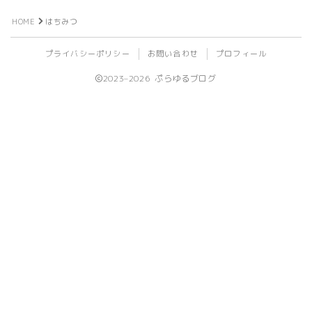
ビール
HOME
はちみつ
プライバシーポリシー
お問い合わせ
プロフィール
ライフログ
2023–2026 ぷらゆるブログ
登山
植物
旅行
ライブ
イベント