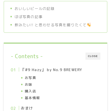
ビール
おいしいビールの記録
ほぼ写真の記事
ライフログ
飲みたい!! と思わせる写真を撮りたくて
登山
植物
旅行
- Contents -
CLOSE
ライブ
イベント
『#9 Hazy』 by No.9 BREWERY
お写真
お味
購入店
基本情報
おまけ