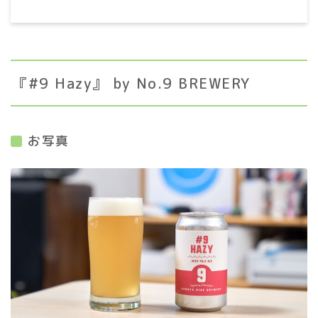
『#9 Hazy』 by No.9 BREWERY
お写真