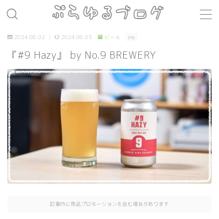
MENU
2024.06.02
2024.06.03
ビール
PR
『#9 Hazy』 by No.9 BREWERY
レシピ
お肉料理
パスタ
煮込み料理
コト・モノ
音楽
お店
場所
記事内に商品プロモーションを含む場合があります
モノ