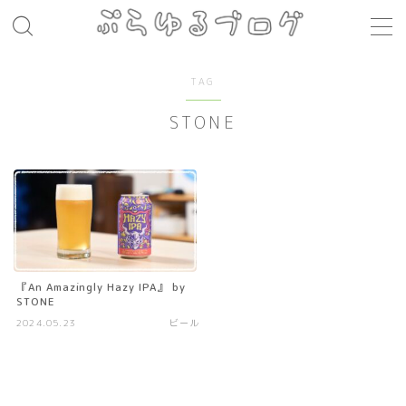
MENU
TAG
STONE
レシピ
お肉料理
パスタ
煮込み料理
コト・モノ
『An Amazingly Hazy IPA』 by
STONE
音楽
2024.05.23
ビール
お店
場所
モノ