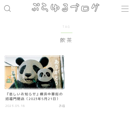
MENU
TAG
飲茶
レシピ
お肉料理
パスタ
煮込み料理
コト・モノ
『悲しいお知らせ』横浜中華街の
招福門閉店（2023年5月21日）
音楽
2023.05.18
お店
お店
場所
モノ