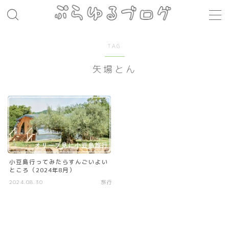
MENU
TAG
矢場とん
レシピ
お肉料理
パスタ
煮込み料理
コト・モノ
小豆島行ってみたらすんごいよい
ところ（2024年8月）
音楽
2024.08.30
旅行
お店
場所
モノ