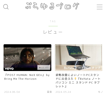
MENU
TAG
レビュー
レシピ
お肉料理
パスタ
煮込み料理
03:45
コト・モノ
『POST HUMAN: NeX GEn』 by
姿勢改善によいノートPCスタン
Bring Me The Horizon
ドに出会えた
『BoYata ノート
音楽
パソコン ミニ スタンド PC タブ
レット』
お店
2024.06.04
音楽
2024.05.24
モノ
場所
モノ