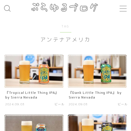
MENU
TAG
アンテナアメリカ
レシピ
お肉料理
パスタ
煮込み料理
コト・モノ
『Tropical Little Thing IPA』
『Dank Little Thing IPA』 by
by Sierra Nevada
Sierra Nevada
音楽
2024.09.03
ビール
2024.09.03
ビール
お店
場所
モノ