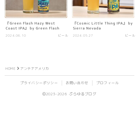
ビール
『Green Flash Hazy West
『Cosmic Little Thing IPA』 by
ライフログ
Coast IPA』 by Green Flash
Sierra Nevada
2024.06.10
ビール
2024.05.27
ビール
登山
植物
旅行
HOME
アンテナアメリカ
ライブ
イベント
プライバシーポリシー
お問い合わせ
プロフィール
2023–2026 ぷらゆるブログ