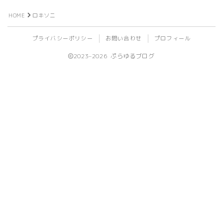
ビール
HOME
ロキソニ
プライバシーポリシー
お問い合わせ
プロフィール
ライフログ
2023–2026 ぷらゆるブログ
登山
植物
旅行
ライブ
イベント