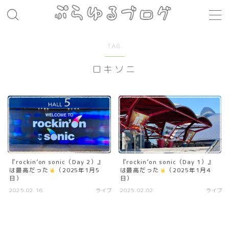
MENU
TAG
ロキソニ
レシピ
お肉料理
パスタ
煮込み料理
コト・モノ
『rockin’on sonic（Day 2）』
『rockin’on sonic（Day 1）』
は最高だった
（2025年1月5
は最高だった
（2025年1月4
音楽
日）
日）
2025.02.16
ライブ
2025.02.02
ライブ
お店
場所
モノ