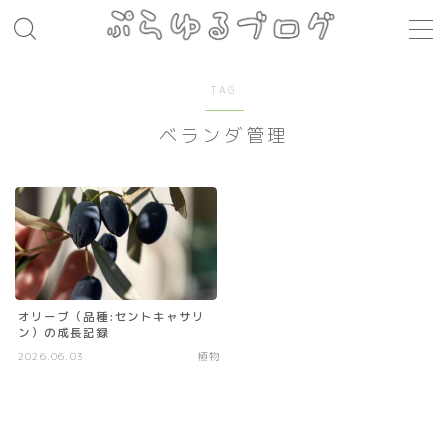
MENU
TAG
ベランダ管理
レシピ
お肉料理
パスタ
煮込み料理
コト・モノ
オリーブ（品種:セントキャサリ
ン）の成長記録
音楽
2026.06.03
植物
お店
場所
モノ